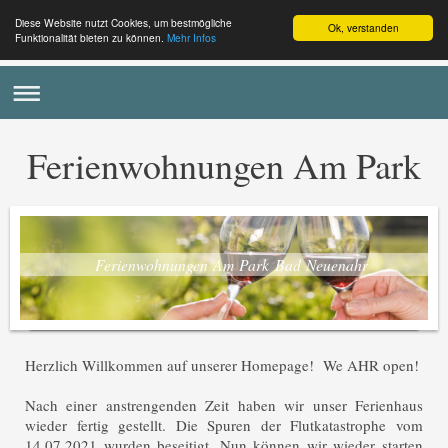
Diese Website nutzt Cookies, um bestmögliche
Ok, verstanden
Funktionalität bieten zu können.
Mehr Infos
Ferienwohnungen Am Park
Ferienwohnungen Am Park Bad Neuenahr
Herzlich Willkommen auf unserer Homepage! We AHR open!
Nach einer anstrengenden Zeit haben wir unser Ferienhaus
wieder fertig gestellt. Die Spuren der Flutkatastrophe vom
14.07.2021 wurden beseitigt. Nun können wir wieder starten