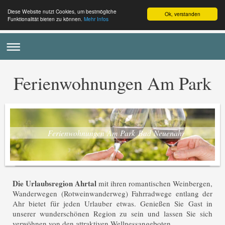
Diese Website nutzt Cookies, um bestmögliche
Ok, verstanden
Funktionalität bieten zu können.
Mehr Infos
Ferienwohnungen Am Park
Ferienwohnungen Am Park Bad Neuenahr
Die
Urlaubsregion Ahrtal
mit ihren romantischen Weinbergen,
Wanderwegen (Rotweinwanderweg) Fahrradwege entlang der
Ahr bietet für jeden Urlauber etwas. Genießen Sie Gast in
unserer wunderschönen Region zu sein und lassen Sie sich
verwöhnen von den attraktiven Wellnessangeboten.